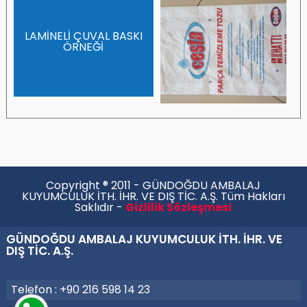
LAMİNELİ ÇUVAL BASKI
ÖRNEĞİ
Copyright ® 2011 - GÜNDOĞDU AMBALAJ
KUYUMCULUK İTH. İHR. VE DIŞ TİC. A.Ş. Tüm Hakları
Saklıdır -
Gizlilik Sözleşmesi
GÜNDOĞDU AMBALAJ KUYUMCULUK İTH. İHR. VE
DIŞ TİC. A.Ş.
Telefon : +90 216 598 14 23