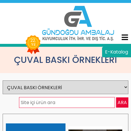
Siparişlerinizde MNG Kargo ile kapıda ödeme imkanı!
SİPARİŞ FORMU
22.
Yıl
E-Katalog
ÇUVAL BASKI ÖRNEKLERİ